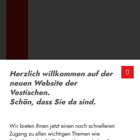
ZUM AUSBILDUNGSANGEBOT
LOB UND KRITIK
Herzlich willkommen auf der
Schreiben Sie uns
neuen Website der
Vestischen.
Schön, dass Sie da sind.
ZUM FEEDBACK-FORMULAR
Wir bieten Ihnen jetzt einen noch schnelleren
Zugang zu allen wichtigen Themen wie