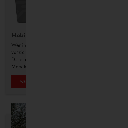
Mobil ohne Auto
Wer im Alter freiwillig auf seinen Führerschein
verzichtet, erhält ab sofort auch in Waltrop und
Datteln kostenlos ein DeutschlandTicket für drei
Monate.
MOBIL
WEITERLESEN …
OHNE
AUTO