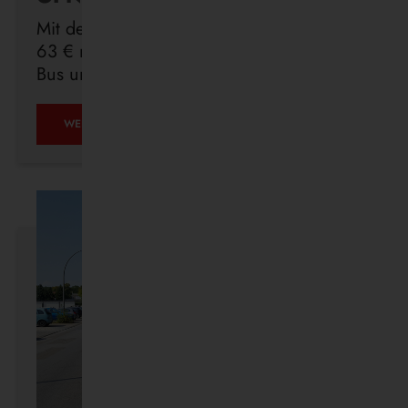
Mit dem Deutschlandticket sind Sie für
63 € monatlich in ganz Deutschland mit
Bus und Bahn unterwegs.
ÖPNV
WEITERLESEN …
IST,
WAS
IHR
DRAUS
MACHT.