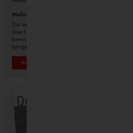
Mehr Komfort für Fahrgäste
Die Vestische investiert weiter in den Ausbau
ihrer Haltestelleninfrastruktur und errichtet in den
kommenden Wochen insgesamt 23 neue
Fahrgastunterstände im Bedienungsgebiet.
WEITERLESEN …