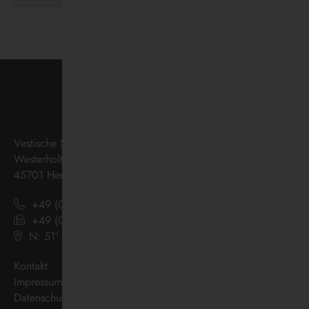
Vestische Straßenbahnen GmbH
Westerholter Straße 550
45701 Herten
+49 (0) 2366 186 - 0
+49 (0) 2366 186 - 444
N: 51º 36’ 38“ E: 07º 08’ 07“
(
Google Maps
)
Kontakt
Impressum
Datenschutz