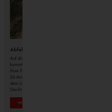
Abfahrt in Echtzeit
Auf die Minute genau wissen, wann der Bus
kommt: Die Vestische forciert die Digitalisierung
ihrer Fahrgastinformation mit der Installation von
26 Anzeigern der neuen DFI light-Systeme auf
dem Linienweg des SB24 in Recklinghausen,
Oer-Erkenschwick, Datteln und Waltrop.
WEITERLESEN …