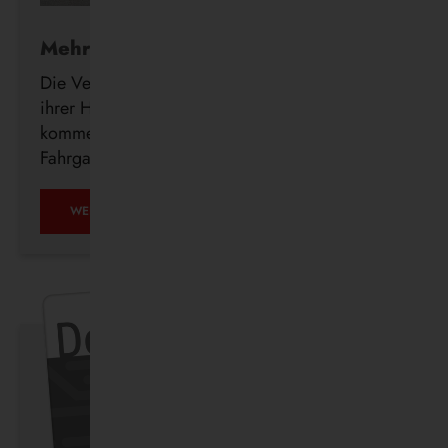
Mehr Komfort für Fahrgäste
Die Vestische investiert weiter in den Ausbau
ihrer Haltestelleninfrastruktur und errichtet in den
kommenden Wochen insgesamt 23 neue
Fahrgastunterstände im Bedienungsgebiet.
WEITERLESEN …