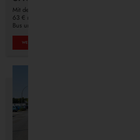
Mit dem Deutschlandticket sind Sie für
63 € monatlich in ganz Deutschland mit
Bus und Bahn unterwegs.
ÖPNV
WEITERLESEN …
IST,
WAS
IHR
DRAUS
MACHT.