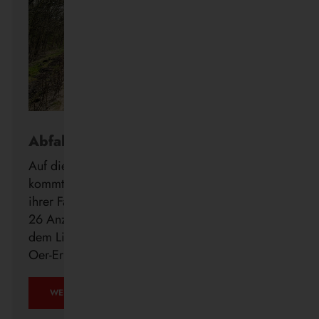
Abfahrt in Echtzeit
Auf die Minute genau wissen, wann der Bus
kommt: Die Vestische forciert die Digitalisierung
ihrer Fahrgastinformation mit der Installation von
26 Anzeigern der neuen DFI light-Systeme auf
dem Linienweg des SB24 in Recklinghausen,
Oer-Erkenschwick, Datteln und Waltrop.
WEITERLESEN …