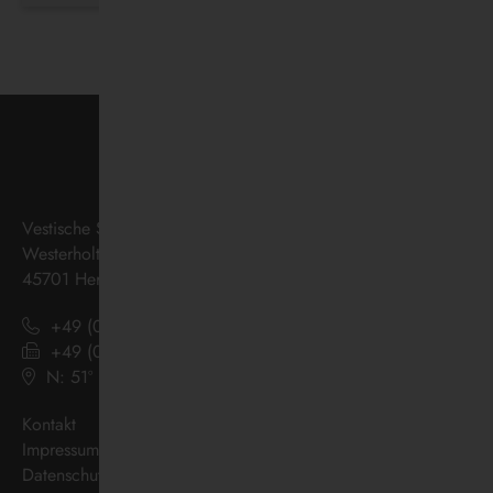
Vestische Straßenbahnen GmbH
Westerholter Straße 550
45701 Herten
+49 (0) 2366 186 - 0
+49 (0) 2366 186 - 444
N: 51º 36’ 38“ E: 07º 08’ 07“
(
Google Maps
)
Kontakt
Impressum
Datenschutz