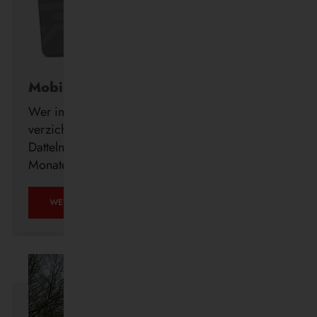
Mobil ohne Auto
Wer im Alter freiwillig auf seinen Führerschein
verzichtet, erhält ab sofort auch in Waltrop und
Datteln kostenlos ein DeutschlandTicket für drei
Monate.
MOBIL
WEITERLESEN …
OHNE
AUTO