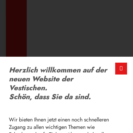
ZUM AUSBILDUNGSANGEBOT
LOB UND KRITIK
Herzlich willkommen auf der
Schreiben Sie uns
neuen Website der
Vestischen.
Schön, dass Sie da sind.
ZUM FEEDBACK-FORMULAR
Wir bieten Ihnen jetzt einen noch schnelleren
Zugang zu allen wichtigen Themen wie