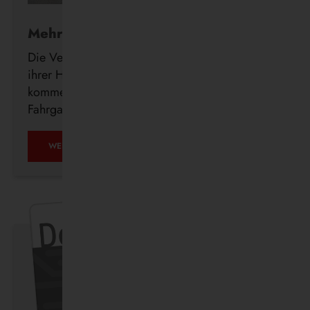
Mehr Komfort für Fahrgäste
Die Vestische investiert weiter in den Ausbau
ihrer Haltestelleninfrastruktur und errichtet in den
kommenden Wochen insgesamt 23 neue
Fahrgastunterstände im Bedienungsgebiet.
WEITERLESEN …