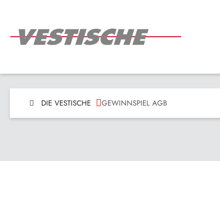
DIE VESTISCHE
GEWINNSPIEL AGB