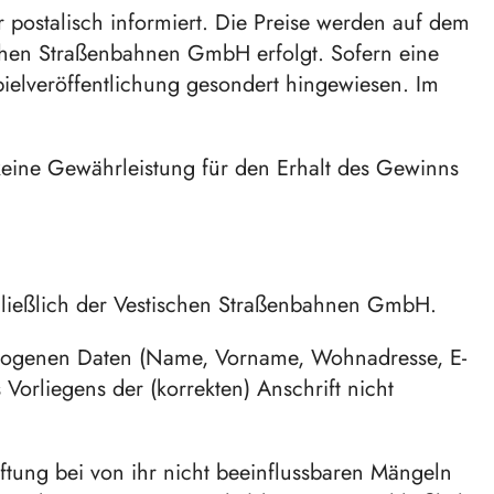
 postalisch informiert. Die Preise werden auf dem
ischen Straßenbahnen GmbH erfolgt. Sofern eine
pielveröffentlichung gesondert hingewiesen. Im
d keine Gewährleistung für den Erhalt des Gewinns
hließlich der Vestischen Straßenbahnen GmbH.
bezogenen Daten (Name, Vorname, Wohnadresse, E-
orliegens der (korrekten) Anschrift nicht
ftung bei von ihr nicht beeinflussbaren Mängeln