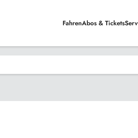
Fahren
Abos & Tickets
Serv