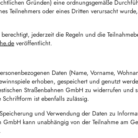
rechtlichen Gründen) eine ordnungsgemäße Durchfüh
nes Teilnehmers oder eines Dritten verursacht wurde
berechtigt, jederzeit die Regeln und die Teilnahm
he.de
veröffentlicht.
ie personenbezogenen Daten (Name, Vorname, Wohnan
nnspiele erhoben, gespeichert und genutzt werden. 
Vestischen Straßenbahnen GmbH zu widerrufen und 
Schriftform ist ebenfalls zulässig.
ur Speicherung und Verwendung der Daten zu Informa
n GmbH kann unabhängig von der Teilnahme am Gewi
.