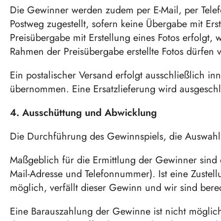
Die Gewinner werden zudem per E-Mail, per Telefo
Postweg zugestellt, sofern keine Übergabe mit Er
Preisübergabe mit Erstellung eines Fotos erfolgt
Rahmen der Preisübergabe erstellte Fotos dürfen v
Ein postalischer Versand erfolgt ausschließlich i
übernommen. Eine Ersatzlieferung wird ausgeschl
4. Ausschüttung und Abwicklung
Die Durchführung des Gewinnspiels, die Auswahl
Maßgeblich für die Ermittlung der Gewinner sin
Mail-Adresse und Telefonnummer). Ist eine Zustel
möglich, verfällt dieser Gewinn und wir sind ber
Eine Barauszahlung der Gewinne ist nicht möglich