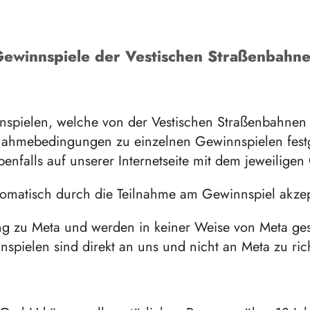
Gewinnspiele der Vestischen Straßenbah
nnspielen, welche von der Vestischen Straßenbahne
lnahmebedingungen zu einzelnen Gewinnspielen festge
falls auf unserer Internetseite mit dem jeweiligen 
atisch durch die Teilnahme am Gewinnspiel akzept
g zu Meta und werden in keiner Weise von Meta gespo
ielen sind direkt an uns und nicht an Meta zu ric