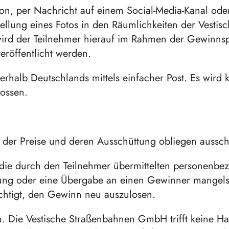
n, per Nachricht auf einem Social-Media-Kanal oder
stellung eines Fotos in den Räumlichkeiten der Vest
, wird der Teilnehmer hierauf im Rahmen der Gewinns
eröffentlicht werden.
nnerhalb Deutschlands mittels einfacher Post. Es wir
ossen.
 der Preise und deren Ausschüttung obliegen aussc
d die durch den Teilnehmer übermittelten personen
lung oder eine Übergabe an einen Gewinner mangels V
echtigt, den Gewinn neu auszulosen.
. Die Vestische Straßenbahnen GmbH trifft keine Ha