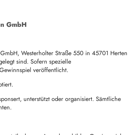
nen GmbH
n GmbH, Westerholter Straße 550 in 45701 Herten
legt sind. Sofern spezielle
Gewinnspiel veröffentlicht.
iert.
nsert, unterstützt oder organisiert. Sämtliche
hten.