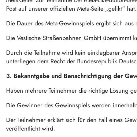
Meta-Seite. Zur Teilnahme bei Meta-Like-Button-Ge
Post auf unserer offiziellen Meta-Seite „gelikt“ hat.
Die Dauer des Meta-Gewinnspiels ergibt sich aus 
Die Vestische Straßenbahnen GmbH übernimmt kei
Durch die Teilnahme wird kein einklagbarer Ansp
unterliegen dem Recht der Bundesrepublik Deutsc
3. Bekanntgabe und Benachrichtigung der Gew
Haben mehrere Teilnehmer die richtige Lösung g
Die Gewinner des Gewinnspiels werden innerhalb 
Der Teilnehmer erklärt sich für den Fall eines G
veröffentlicht wird.