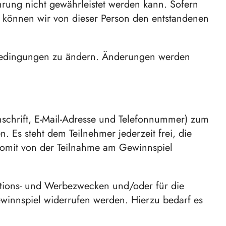
rung nicht gewährleistet werden kann. Sofern
, können wir von dieser Person den entstandenen
ebedingungen zu ändern. Änderungen werden
schrift, E-Mail-Adresse und Telefonnummer) zum
Es steht dem Teilnehmer jederzeit frei, die
somit von der Teilnahme am Gewinnspiel
tions- und Werbezwecken und/oder für die
nnspiel widerrufen werden. Hierzu bedarf es