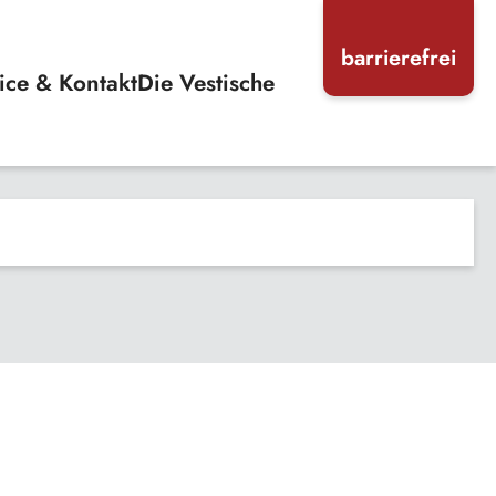
barrierefrei
ice & Kontakt
Die Vestische