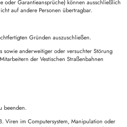
e oder Garantieansprüche) können ausschließlich
icht auf andere Personen übertragbar.
chtfertigten Gründen auszuschließen.
ls sowie anderweitiger oder versuchter Störung
itarbeitern der Vestischen Straßenbahnen
zu beenden.
B. Viren im Computersystem, Manipulation oder