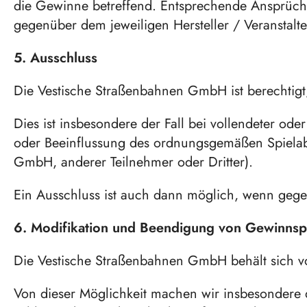
die Gewinne betreffend. Entsprechende Ansprüch
gegenüber dem jeweiligen Hersteller / Veranstal
5. Ausschluss
Die Vestische Straßenbahnen GmbH ist berechtigt
Dies ist insbesondere der Fall bei vollendeter od
oder Beeinflussung des ordnungsgemäßen Spielab
GmbH, anderer Teilnehmer oder Dritter).
Ein Ausschluss ist auch dann möglich, wenn geg
6. Modifikation und Beendigung von Gewinnsp
Die Vestische Straßenbahnen GmbH behält sich v
Von dieser Möglichkeit machen wir insbesondere