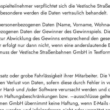
nspielteilnehmer verpflichtet sich die Vestische St
besondere werden die Daten vertraulich behandelt.
personenbezogenen Daten (Name, Vorname, Wohnadr
bezogenen Daten der Gewinner des Gewinnspiels. D
r Abwicklung des Gewinns entsprechend den gesetzl
rfolgt nur dann nicht, wenn eine anderslautende Erk
uss der Vestische Straßenbahnen GmbH in Textform z
atz oder grobe Fahrlässigkeit ihrer Mitarbeiter. Di
en Verlust von Daten, sofern diese durch Fehler in 
er Hard- und /oder Software verursacht werden und
den Haftungsbeschränkungen bzw. –ausschlüsse gelten
hnen GmbH übernimmt keine Haftung, wenn E-Mails o