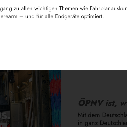
ugang zu allen wichtigen Themen wie Fahrplanauskunf
erearm – und für alle Endgeräte optimiert.
Aktuelles
ÖPNV ist, w
Mit dem Deutschla
in ganz Deutschl