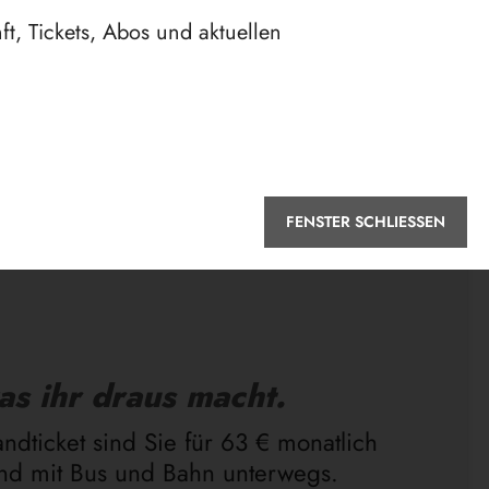
t, Tickets, Abos und aktuellen
FENSTER SCHLIESSEN
as ihr draus macht.
ndticket sind Sie für 63 € monatlich
and mit Bus und Bahn unterwegs.