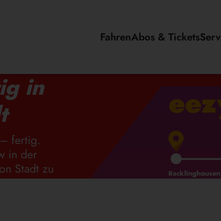
Fahren
Abos & Tickets
Serv
ig in
t
– fertig.
w in der
on Stadt zu