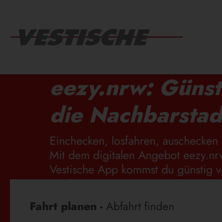
eezy.nrw: Günst
die Nachbarstad
Einchecken, losfahren, auschecken 
Mit dem digitalen Angebot eezy.nr
Vestische App kommst du günstig v
Stadt.
Fahrplanauskunft
Fahrt planen -
Abfahrt finden
EEZY.NRW: