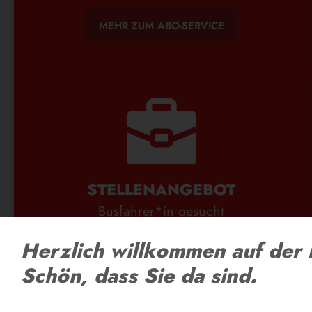
MEHR ZUM ABO-SERVICE
STELLENANGEBOT
Busfahrer*in gesucht
Herzlich willkommen auf der 
ZU DEN STELLENANGEBOTEN
Schön, dass Sie da sind.