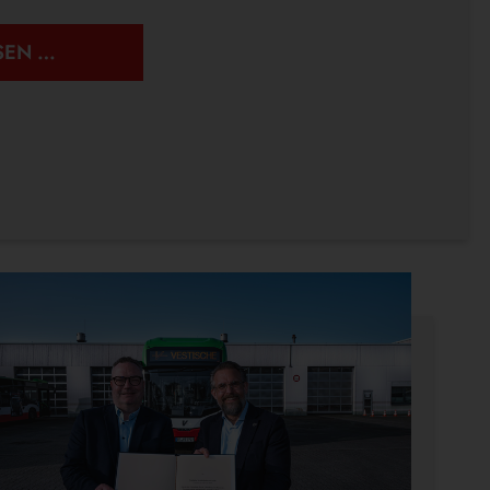
ÖPNV
SEN …
IST,
WAS
IHR
DRAUS
MACHT.