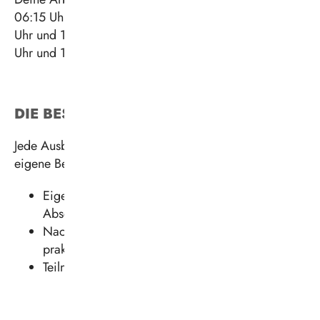
06:15 Uhr und 06:45 Uhr und endet zwischen 14:45
Uhr und 15:15 Uhr – freitags bereits zwischen 13:45
Uhr und 14:15 Uhr.
DIE BESONDERHEITEN
Jede Ausbildung ist unterschiedlich und jede hat
eigene Besonderheiten. Dazu zählen in diesem Fall:
Eigene Vorbereitung der Azubis auf die
Abschlussprüfungen
Nachbereitung des Berufsschulunterrichts an
praktischen Beispielen
Teilnahme an Schweißlehrgängen