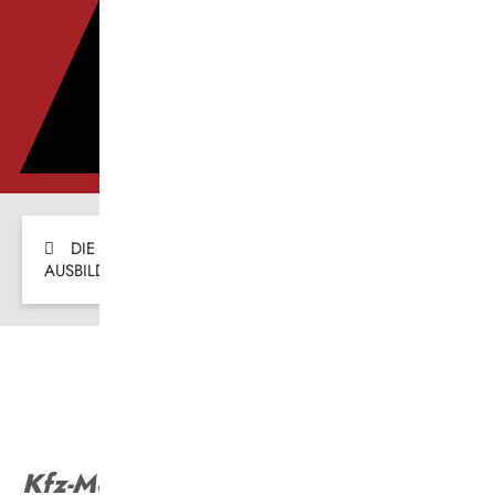
Verkehrswende
Die Vestische
DIE VESTISCHE
DIE VESTISCHE
KARRIERE
AUSBILDUNG
AUSBILDUNG-DETAILS
Kfz-Mechatroniker (m/w/d)