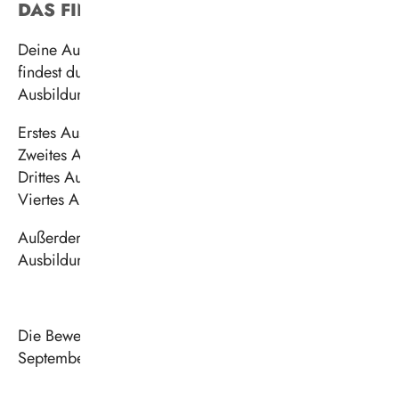
DAS FINANZIELLE
Deine Ausbildung wird nach Tarif vergütet. Hier
findest du die Staffelung der einzelnen
Ausbildungsjahre:
Erstes Ausbildungsjahr: 1.368,26 €
Zweites Ausbildungsjahr: 1.418,20 €
Drittes Ausbildungsjahr: 1.464,02 €
Viertes Ausbildungsjahr: 1.527,59 €
Außerdem: Jahressonderzahlung,
Ausbildungsmittelzuschuss, Abschlussprüfungsprämie
Die Bewerbung für den Ausbildungsbeginn am 1.
September 2027 ist ab sofort möglich.