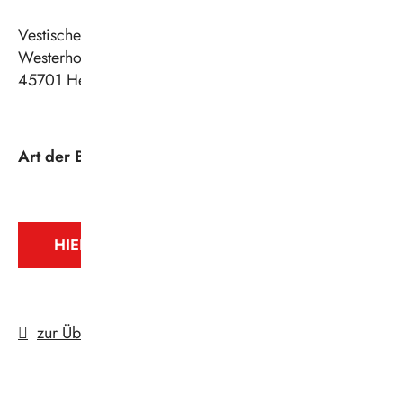
Vestische Straßenbahnen GmbH
Westerholter Straße 550
45701
Herten
https://www.vestische.de
Art der Beschäftigung
: Ausbildung
HIER GEHT'S ZUR ONLINE-BEWERBUNG
zur Übersicht