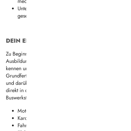
mechanischen Komponenten
Untersuchung von Kraftfahrzeugen nach
gesetzlichen Vorgaben (zum Beispiel TÜV)
DEIN EINSATZBEREICH
Zu Beginn deiner Ausbildung lernst du in der
Ausbildungswerkstatt den Umgang mit Werkzeugen
kennen und erlernst dabei sämtliche
Grundfertigkeiten, die du im Laufe deiner Ausbildung
und darüber hinaus brauchen wirst. Danach geht es
direkt in die unterschiedlichen Bereiche der
Buswerkstatt. Dazu zählen unter anderem:
Motor
Karosserie
Fahrwerk