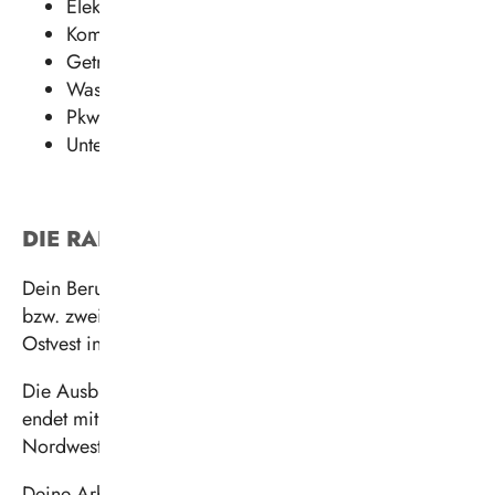
Elektrik
Kommunikationselektronik
Getriebe
Wasserstoff- und Hochvolttechnik
Pkw
Untersuchungen
DIE RAHMENBEDINGUNGEN
Dein Berufsschulunterricht findet in Teilzeitform an ein
bzw. zwei Tagen in der Woche am Berufskolleg
Ostvest in Datteln statt.
Die Ausbildungsdauer beträgt dreieinhalb Jahre und
endet mit der Abschlussprüfung vor der IHK
Nordwestfalen.
Deine Arbeitszeit beginnt Montag bis Freitag zwischen