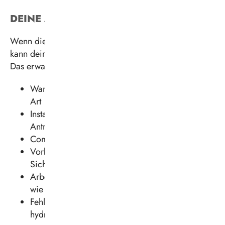
DEINE AUFGABEN
Wenn die Jobbeschreibung schon so vielfältig ist,
kann dein Aufgabenfeld nur umso spannender sein.
Das erwartet dich Tag für Tag:
Wartung und Reparatur von Kraftfahrzeugen aller
Art
Instandsetzung und Diagnose von vernetzten
Antriebs-, Komfort- und Sicherheitssystemen
Computergestützte Fehlerdiagnose
Vorbereitung von Fahrzeugen für
Sicherheitsprüfungen
Arbeiten an alternativen Antriebstechnologien
wie Elektro-, Wasserstoff- oder Hybridantrieb
Fehlersuche und Instandsetzung an
hydraulischen, pneumatischen und