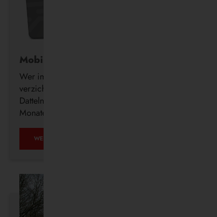
Mobil ohne Auto
Wer im Alter freiwillig auf seinen Führerschein
verzichtet, erhält ab sofort auch in Waltrop und
Datteln kostenlos ein DeutschlandTicket für drei
Monate.
MOBIL
WEITERLESEN …
OHNE
AUTO