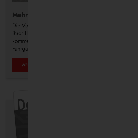
Mehr Komfort für Fahrgäste
Die Vestische investiert weiter in den Ausbau
ihrer Haltestelleninfrastruktur und errichtet in den
kommenden Wochen insgesamt 23 neue
Fahrgastunterstände im Bedienungsgebiet.
WEITERLESEN …