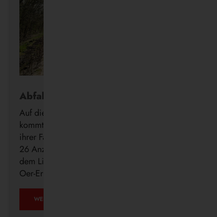
Abfahrt in Echtzeit
Auf die Minute genau wissen, wann der Bus
kommt: Die Vestische forciert die Digitalisierung
ihrer Fahrgastinformation mit der Installation von
26 Anzeigern der neuen DFI light-Systeme auf
dem Linienweg des SB24 in Recklinghausen,
Oer-Erkenschwick, Datteln und Waltrop.
WEITERLESEN …