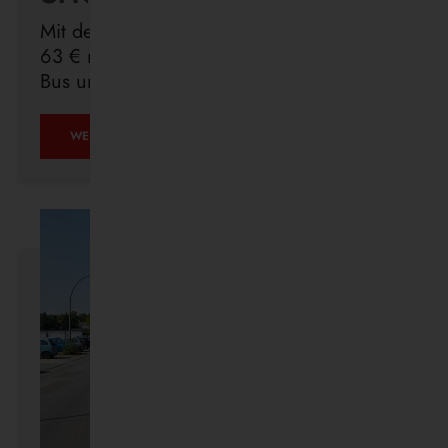
Mit dem Deutschlandticket sind Sie für
63 € monatlich in ganz Deutschland mit
Bus und Bahn unterwegs.
ÖPNV
WEITERLESEN …
IST,
WAS
IHR
DRAUS
MACHT.