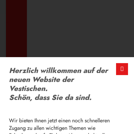
ZUM AUSBILDUNGSANGEBOT
LOB UND KRITIK
Herzlich willkommen auf der
Schreiben Sie uns
neuen Website der
Vestischen.
Schön, dass Sie da sind.
ZUM FEEDBACK-FORMULAR
Wir bieten Ihnen jetzt einen noch schnelleren
Zugang zu allen wichtigen Themen wie