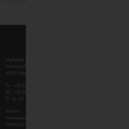
Vestische Straßenbahnen GmbH
Westerholter Straße 550
45701 Herten
+49 (0) 2366 186 - 0
+49 (0) 2366 186 - 444
N: 51º 36’ 38“ E: 07º 08’ 07“
(
Google Maps
)
Kontakt
Impressum
Datenschutz