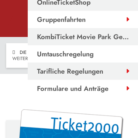
OnlineTicketShop
Gruppenfahrten
KombiTicket Movie Park Germany
Umtauschregelung
DIE VESTISCHE
ABOS & TICKETS
WEITERE ABOS
Tarifliche Regelungen
Formulare und Anträge