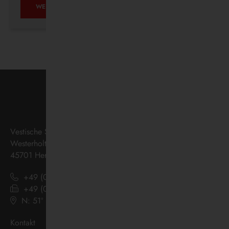
AUF
WEITERLESEN …
ZUKUNFTSKURS
Vestische Straßenbahnen GmbH
Westerholter Straße 550
45701 Herten
+49 (0) 2366 186 - 0
+49 (0) 2366 186 - 444
N: 51º 36’ 38“ E: 07º 08’ 07“
(
Google Maps
)
Kontakt