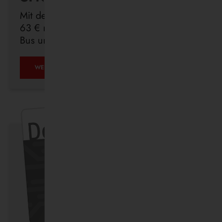
Mit dem Deutschlandticket sind Sie für
63 € monatlich in ganz Deutschland mit
Bus und Bahn unterwegs.
ÖPNV
WEITERLESEN …
IST,
WAS
IHR
DRAUS
MACHT.