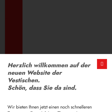
ZUM AUSBILDUNGSANGEBOT
LOB UND KRITIK
Herzlich willkommen auf der
Schreiben Sie uns
neuen Website der
Vestischen.
ZUM FEEDBACK-FORMULAR
Schön, dass Sie da sind.
Wir bieten Ihnen jetzt einen noch schnelleren