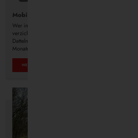
Mobil ohne Auto
Wer im Alter freiwillig auf seinen Führerschein
verzichtet, erhält ab sofort auch in Waltrop und
Datteln kostenlos ein DeutschlandTicket für drei
Monate.
MOBIL
WEITERLESEN …
OHNE
AUTO