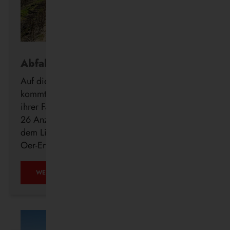
Abfahrt in Echtzeit
Auf die Minute genau wissen, wann der Bus
kommt: Die Vestische forciert die Digitalisierung
ihrer Fahrgastinformation mit der Installation von
26 Anzeigern der neuen DFI light-Systeme auf
dem Linienweg des SB24 in Recklinghausen,
Oer-Erkenschwick, Datteln und Waltrop.
WEITERLESEN …