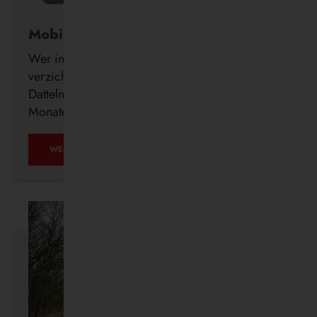
Mobil ohne Auto
Wer im Alter freiwillig auf seinen Führerschein
verzichtet, erhält ab sofort auch in Waltrop und
Datteln kostenlos ein DeutschlandTicket für drei
Monate.
MOBIL
WEITERLESEN …
OHNE
AUTO