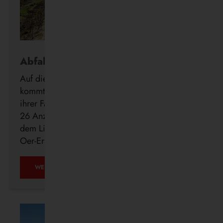
Abfahrt in Echtzeit
Auf die Minute genau wissen, wann der Bus
kommt: Die Vestische forciert die Digitalisierung
ihrer Fahrgastinformation mit der Installation von
26 Anzeigern der neuen DFI light-Systeme auf
dem Linienweg des SB24 in Recklinghausen,
Oer-Erkenschwick, Datteln und Waltrop.
WEITERLESEN …