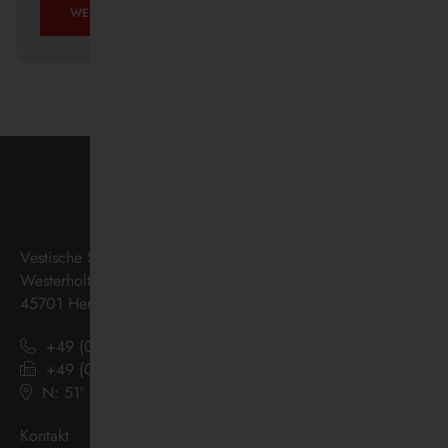
AUF
WEITERLESEN …
ZUKUNFTSKURS
Vestische Straßenbahnen GmbH
Westerholter Straße 550
45701 Herten
+49 (0) 2366 186 - 0
+49 (0) 2366 186 - 444
N: 51º 36’ 38“ E: 07º 08’ 07“
(
Google Maps
)
Kontakt