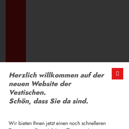
ZUM AUSBILDUNGSANGEBOT
LOB UND KRITIK
Herzlich willkommen auf der
Schreiben Sie uns
neuen Website der
Vestischen.
ZUM FEEDBACK-FORMULAR
Schön, dass Sie da sind.
Wir bieten Ihnen jetzt einen noch schnelleren