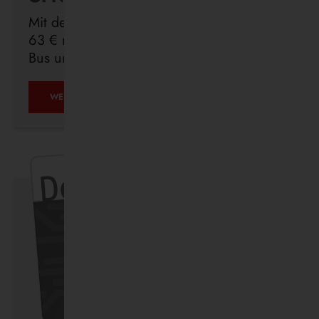
Mit dem Deutschlandticket sind Sie für
63 € monatlich in ganz Deutschland mit
Bus und Bahn unterwegs.
ÖPNV
WEITERLESEN …
IST,
WAS
IHR
DRAUS
MACHT.