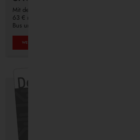
Mit dem Deutschlandticket sind Sie für
63 € monatlich in ganz Deutschland mit
Bus und Bahn unterwegs.
ÖPNV
WEITERLESEN …
IST,
WAS
IHR
DRAUS
MACHT.