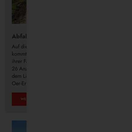
Abfahrt in Echtzeit
Auf die Minute genau wissen, wann der Bus
kommt: Die Vestische forciert die Digitalisierung
ihrer Fahrgastinformation mit der Installation von
26 Anzeigern der neuen DFI light-Systeme auf
dem Linienweg des SB24 in Recklinghausen,
Oer-Erkenschwick, Datteln und Waltrop.
WEITERLESEN …