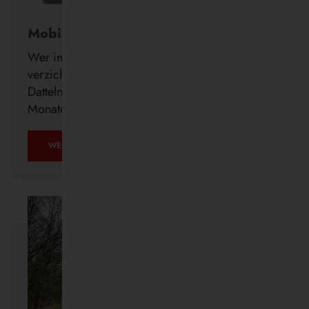
Mobil ohne Auto
Wer im Alter freiwillig auf seinen Führerschein
verzichtet, erhält ab sofort auch in Waltrop und
Datteln kostenlos ein DeutschlandTicket für drei
Monate.
MOBIL
WEITERLESEN …
OHNE
AUTO