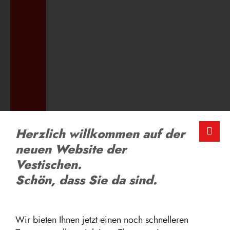
ZUM AUSBILDUNGSANGEBOT
LOB UND KRITIK
Herzlich willkommen auf der
Schreiben Sie uns
neuen Website der
Vestischen.
ZUM FEEDBACK-FORMULAR
Schön, dass Sie da sind.
Wir bieten Ihnen jetzt einen noch schnelleren