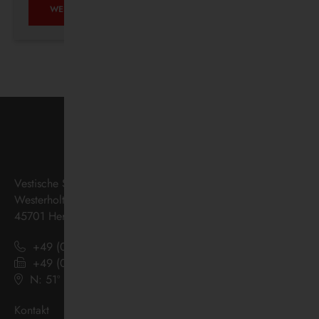
AUF
WEITERLESEN …
ZUKUNFTSKURS
Vestische Straßenbahnen GmbH
Westerholter Straße 550
45701 Herten
+49 (0) 2366 186 - 0
+49 (0) 2366 186 - 444
N: 51º 36’ 38“ E: 07º 08’ 07“
(
Google Maps
)
Kontakt