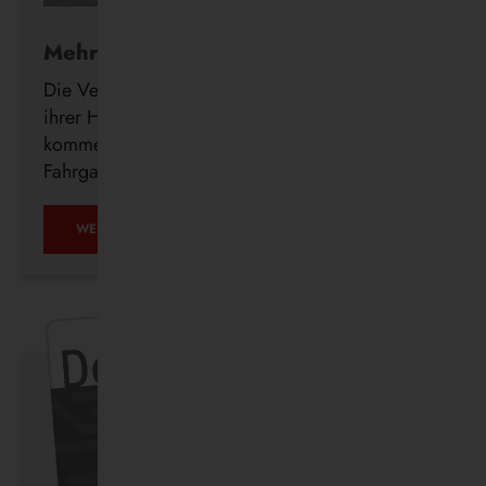
Mehr Komfort für Fahrgäste
Die Vestische investiert weiter in den Ausbau
ihrer Haltestelleninfrastruktur und errichtet in den
kommenden Wochen insgesamt 23 neue
Fahrgastunterstände im Bedienungsgebiet.
WEITERLESEN …