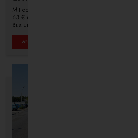
Mit dem Deutschlandticket sind Sie für
63 € monatlich in ganz Deutschland mit
Bus und Bahn unterwegs.
ÖPNV
WEITERLESEN …
IST,
WAS
IHR
DRAUS
MACHT.