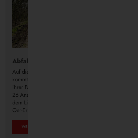
Abfahrt in Echtzeit
Auf die Minute genau wissen, wann der Bus
kommt: Die Vestische forciert die Digitalisierung
ihrer Fahrgastinformation mit der Installation von
26 Anzeigern der neuen DFI light-Systeme auf
dem Linienweg des SB24 in Recklinghausen,
Oer-Erkenschwick, Datteln und Waltrop.
WEITERLESEN …