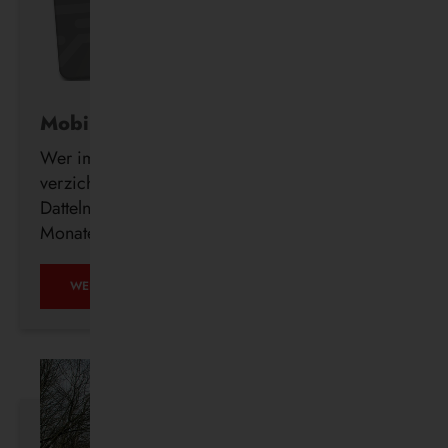
Mobil ohne Auto
Wer im Alter freiwillig auf seinen Führerschein
verzichtet, erhält ab sofort auch in Waltrop und
Datteln kostenlos ein DeutschlandTicket für drei
Monate.
MOBIL
WEITERLESEN …
OHNE
AUTO