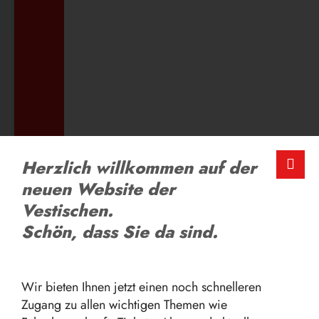
ZUM AUSBILDUNGSANGEBOT
LOB UND KRITIK
Herzlich willkommen auf der
Schreiben Sie uns
neuen Website der
Vestischen.
Schön, dass Sie da sind.
ZUM FEEDBACK-FORMULAR
Wir bieten Ihnen jetzt einen noch schnelleren
Zugang zu allen wichtigen Themen wie