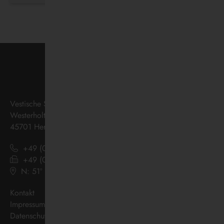
Vestische Straßenbahnen GmbH
Westerholter Straße 550
45701 Herten
+49 (0) 2366 186 - 0
+49 (0) 2366 186 - 444
N: 51º 36’ 38“ E: 07º 08’ 07“
(
Google Maps
)
Kontakt
Impressum
Datenschutz